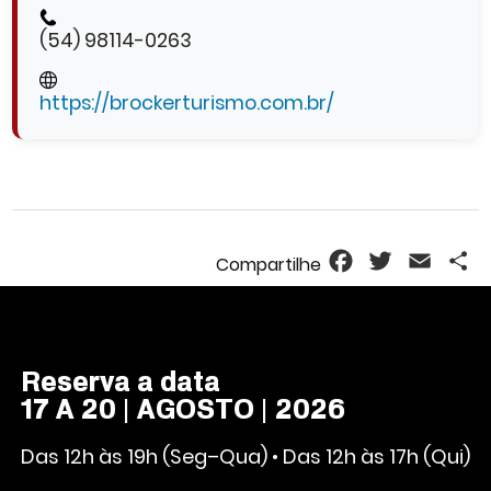
(54) 98114-0263
https://brockerturismo.com.br/
Facebook
Twitter
Email
S
Reserva a data
17 A 20 | AGOSTO | 2026
Das 12h às 19h (Seg–Qua) • Das 12h às 17h (Qui)