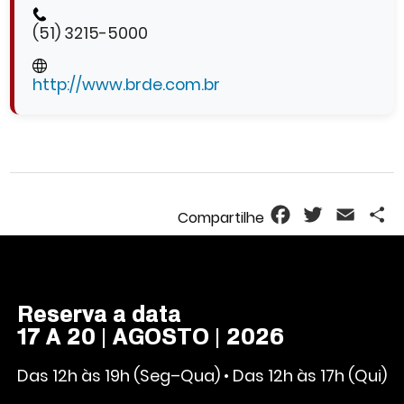
(51) 3215-5000
http://www.brde.com.br
Facebook
Twitter
Email
S
Reserva a data
17 A 20 | AGOSTO | 2026
Das 12h às 19h (Seg–Qua) • Das 12h às 17h (Qui)