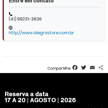
Entre em contato
(41) 99231-3636
http://www.alegrastore.com.br
Facebook
Twitter
Email
S
Reserva a data
17 A 20 | AGOSTO | 2026