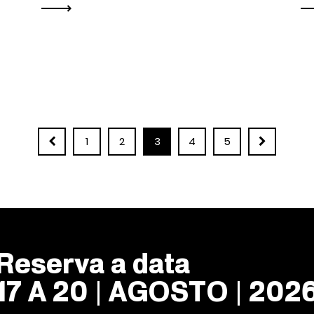
1
2
3
4
5
Reserva a data
17 A 20 | AGOSTO | 202