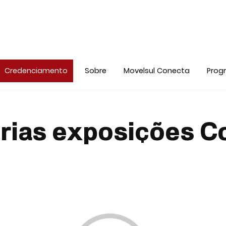
Credenciamento
Sobre
Movelsul Conecta
Prog
rias exposições C